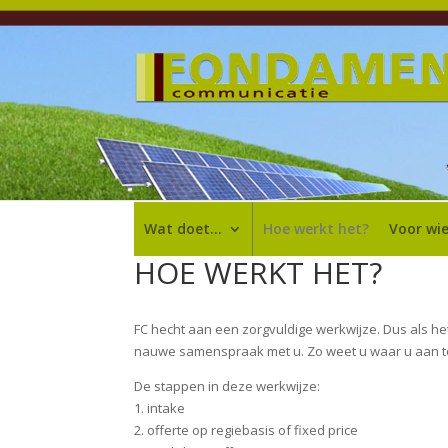
Wat doet…
Hoe werkt het?
Voor wi
HOE WERKT HET?
FC hecht aan een zorgvuldige werkwijze. Dus als het 
nauwe samenspraak met u. Zo weet u waar u aan t
De stappen in deze werkwijze:
1. intake
2. offerte op regiebasis of fixed price