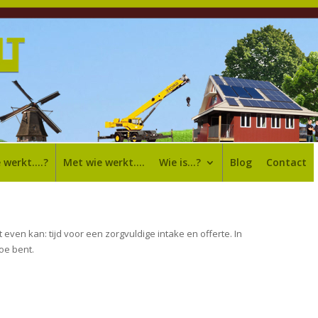
e werkt….?
Met wie werkt….
Wie is…?
Blog
Contact
even kan: tijd voor een zorgvuldige intake en offerte. In
oe bent.